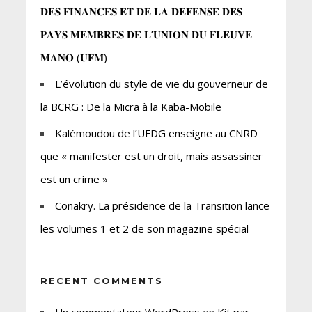
𝐃𝐄𝐒 𝐅𝐈𝐍𝐀𝐍𝐂𝐄𝐒 𝐄𝐓 𝐃𝐄 𝐋𝐀 𝐃𝐄𝐅𝐄𝐍𝐒𝐄 𝐃𝐄𝐒
𝐏𝐀𝐘𝐒 𝐌𝐄𝐌𝐁𝐑𝐄𝐒 𝐃𝐄 𝐋’𝐔𝐍𝐈𝐎𝐍 𝐃𝐔 𝐅𝐋𝐄𝐔𝐕𝐄
𝐌𝐀𝐍𝐎 (𝐔𝐅𝐌)
L’évolution du style de vie du gouverneur de
la BCRG : De la Micra à la Kaba-Mobile
Kalémoudou de l’UFDG enseigne au CNRD
que « manifester est un droit, mais assassiner
est un crime »
Conakry. La présidence de la Transition lance
les volumes 1 et 2 de son magazine spécial
RECENT COMMENTS
Un commentateur WordPress
on
Kit par