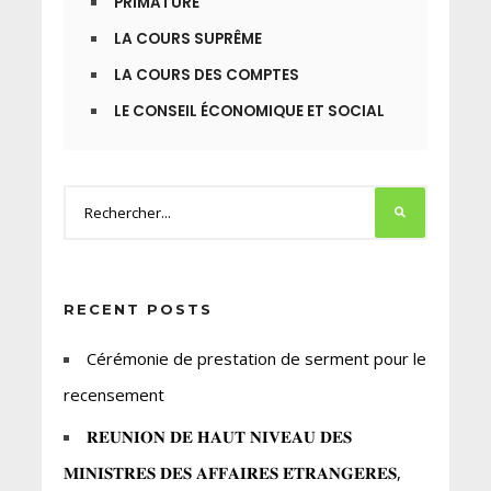
PRIMATURE
LA COURS SUPRÊME
LA COURS DES COMPTES
LE CONSEIL ÉCONOMIQUE ET SOCIAL
RECENT POSTS
Cérémonie de prestation de serment pour le
recensement
𝐑𝐄𝐔𝐍𝐈𝐎𝐍 𝐃𝐄 𝐇𝐀𝐔𝐓 𝐍𝐈𝐕𝐄𝐀𝐔 𝐃𝐄𝐒
𝐌𝐈𝐍𝐈𝐒𝐓𝐑𝐄𝐒 𝐃𝐄𝐒 𝐀𝐅𝐅𝐀𝐈𝐑𝐄𝐒 𝐄́𝐓𝐑𝐀𝐍𝐆𝐄𝐑𝐄𝐒,