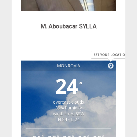
M. Aboubacar SYLLA
SET YOUR LOCATION
MONROVIA
24
°
overcast clouds
89% humidity
wind: 4m/s SSW
H 24 • L 24
°
°
°
°
°