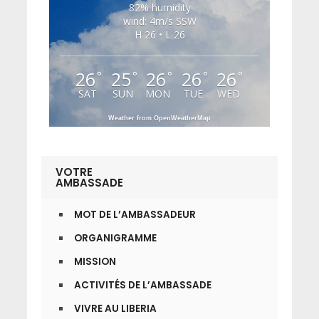
82% humidity
wind: 4m/s SSW
H 26 • L 26
26
25
26
26
26
°
°
°
°
°
SAT
SUN
MON
TUE
WED
Weather from OpenWeatherMap
VOTRE
AMBASSADE
MOT DE L’AMBASSADEUR
ORGANIGRAMME
MISSION
ACTIVITÉS DE L’AMBASSADE
VIVRE AU LIBERIA