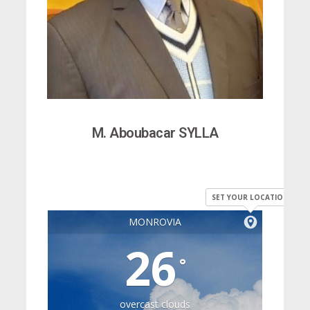
M. Aboubacar SYLLA
SET YOUR LOCATION
MONROVIA
26
°
overcast clouds