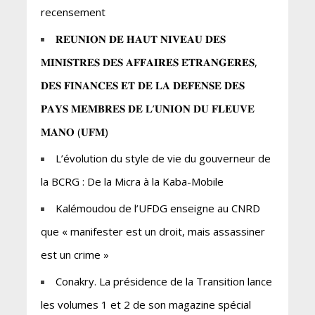
recensement
𝐑𝐄𝐔𝐍𝐈𝐎𝐍 𝐃𝐄 𝐇𝐀𝐔𝐓 𝐍𝐈𝐕𝐄𝐀𝐔 𝐃𝐄𝐒
𝐌𝐈𝐍𝐈𝐒𝐓𝐑𝐄𝐒 𝐃𝐄𝐒 𝐀𝐅𝐅𝐀𝐈𝐑𝐄𝐒 𝐄́𝐓𝐑𝐀𝐍𝐆𝐄𝐑𝐄𝐒,
𝐃𝐄𝐒 𝐅𝐈𝐍𝐀𝐍𝐂𝐄𝐒 𝐄𝐓 𝐃𝐄 𝐋𝐀 𝐃𝐄𝐅𝐄𝐍𝐒𝐄 𝐃𝐄𝐒
𝐏𝐀𝐘𝐒 𝐌𝐄𝐌𝐁𝐑𝐄𝐒 𝐃𝐄 𝐋’𝐔𝐍𝐈𝐎𝐍 𝐃𝐔 𝐅𝐋𝐄𝐔𝐕𝐄
𝐌𝐀𝐍𝐎 (𝐔𝐅𝐌)
L’évolution du style de vie du gouverneur de
la BCRG : De la Micra à la Kaba-Mobile
Kalémoudou de l’UFDG enseigne au CNRD
que « manifester est un droit, mais assassiner
est un crime »
Conakry. La présidence de la Transition lance
les volumes 1 et 2 de son magazine spécial