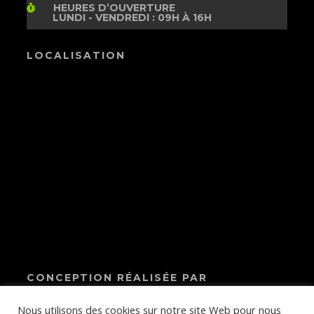
HEURES D’OUVERTURE
LUNDI - VENDREDI : 09H À 16H
LOCALISATION
CONCEPTION RÉALISÉE PAR
A2A Expertise
© Copyright 2022
contact@a2a-
Nous utilisons des cookies sur notre site Web pour nous