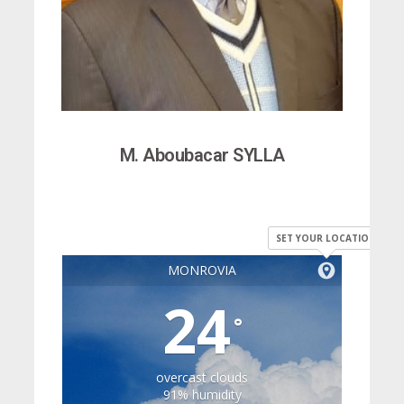
M. Aboubacar SYLLA
SET YOUR LOCATION
MONROVIA
24
°
overcast clouds
91% humidity