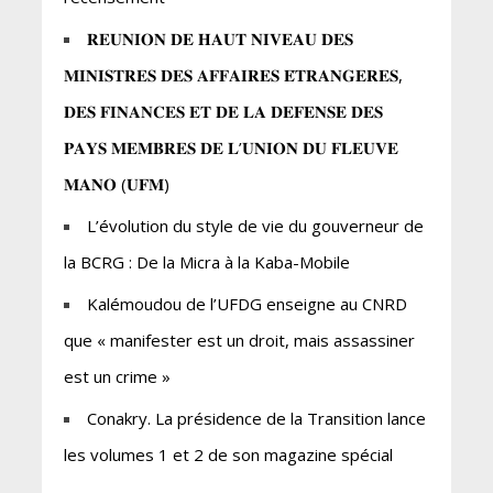
𝐑𝐄𝐔𝐍𝐈𝐎𝐍 𝐃𝐄 𝐇𝐀𝐔𝐓 𝐍𝐈𝐕𝐄𝐀𝐔 𝐃𝐄𝐒
𝐌𝐈𝐍𝐈𝐒𝐓𝐑𝐄𝐒 𝐃𝐄𝐒 𝐀𝐅𝐅𝐀𝐈𝐑𝐄𝐒 𝐄́𝐓𝐑𝐀𝐍𝐆𝐄𝐑𝐄𝐒,
𝐃𝐄𝐒 𝐅𝐈𝐍𝐀𝐍𝐂𝐄𝐒 𝐄𝐓 𝐃𝐄 𝐋𝐀 𝐃𝐄𝐅𝐄𝐍𝐒𝐄 𝐃𝐄𝐒
𝐏𝐀𝐘𝐒 𝐌𝐄𝐌𝐁𝐑𝐄𝐒 𝐃𝐄 𝐋’𝐔𝐍𝐈𝐎𝐍 𝐃𝐔 𝐅𝐋𝐄𝐔𝐕𝐄
𝐌𝐀𝐍𝐎 (𝐔𝐅𝐌)
L’évolution du style de vie du gouverneur de
la BCRG : De la Micra à la Kaba-Mobile
Kalémoudou de l’UFDG enseigne au CNRD
que « manifester est un droit, mais assassiner
est un crime »
Conakry. La présidence de la Transition lance
les volumes 1 et 2 de son magazine spécial