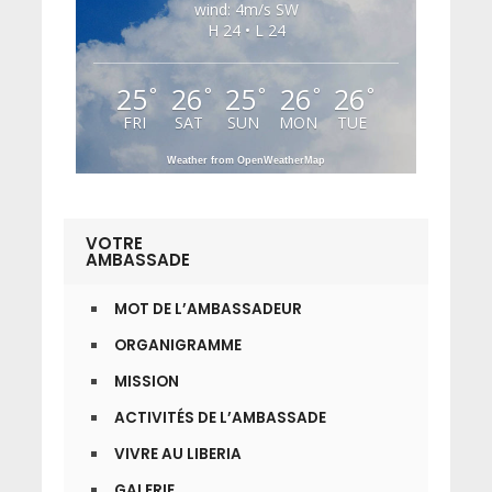
wind: 4m/s SW
H 24 • L 24
25
26
25
26
26
°
°
°
°
°
FRI
SAT
SUN
MON
TUE
Weather from OpenWeatherMap
VOTRE
AMBASSADE
MOT DE L’AMBASSADEUR
ORGANIGRAMME
MISSION
ACTIVITÉS DE L’AMBASSADE
VIVRE AU LIBERIA
GALERIE