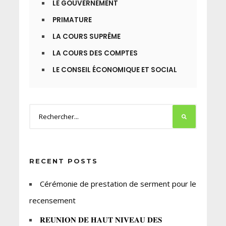
LE GOUVERNEMENT
PRIMATURE
LA COURS SUPRÊME
LA COURS DES COMPTES
LE CONSEIL ÉCONOMIQUE ET SOCIAL
RECENT POSTS
Cérémonie de prestation de serment pour le
recensement
𝐑𝐄𝐔𝐍𝐈𝐎𝐍 𝐃𝐄 𝐇𝐀𝐔𝐓 𝐍𝐈𝐕𝐄𝐀𝐔 𝐃𝐄𝐒