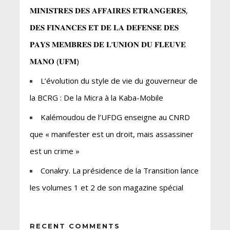
𝐌𝐈𝐍𝐈𝐒𝐓𝐑𝐄𝐒 𝐃𝐄𝐒 𝐀𝐅𝐅𝐀𝐈𝐑𝐄𝐒 𝐄́𝐓𝐑𝐀𝐍𝐆𝐄𝐑𝐄𝐒,
𝐃𝐄𝐒 𝐅𝐈𝐍𝐀𝐍𝐂𝐄𝐒 𝐄𝐓 𝐃𝐄 𝐋𝐀 𝐃𝐄𝐅𝐄𝐍𝐒𝐄 𝐃𝐄𝐒
𝐏𝐀𝐘𝐒 𝐌𝐄𝐌𝐁𝐑𝐄𝐒 𝐃𝐄 𝐋’𝐔𝐍𝐈𝐎𝐍 𝐃𝐔 𝐅𝐋𝐄𝐔𝐕𝐄
𝐌𝐀𝐍𝐎 (𝐔𝐅𝐌)
L’évolution du style de vie du gouverneur de
la BCRG : De la Micra à la Kaba-Mobile
Kalémoudou de l’UFDG enseigne au CNRD
que « manifester est un droit, mais assassiner
est un crime »
Conakry. La présidence de la Transition lance
les volumes 1 et 2 de son magazine spécial
RECENT COMMENTS