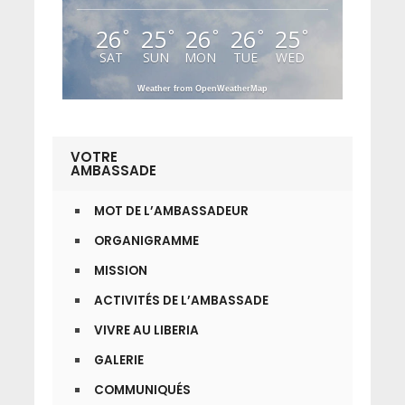
26
25
26
26
25
°
°
°
°
°
SAT
SUN
MON
TUE
WED
Weather from OpenWeatherMap
VOTRE
AMBASSADE
MOT DE L’AMBASSADEUR
ORGANIGRAMME
MISSION
ACTIVITÉS DE L’AMBASSADE
VIVRE AU LIBERIA
GALERIE
COMMUNIQUÉS