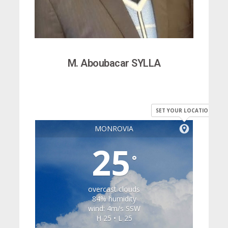
M. Aboubacar SYLLA
SET YOUR LOCATION
MONROVIA
25
°
overcast clouds
84% humidity
wind: 4m/s SSW
H 25 • L 25