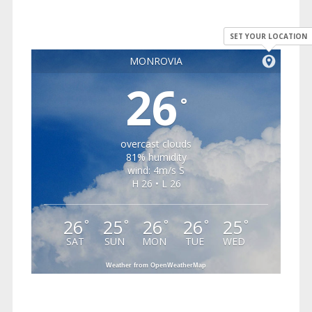
SET YOUR LOCATION
MONROVIA
26
°
overcast clouds
81% humidity
wind: 4m/s S
H 26 • L 26
26
25
26
26
25
°
°
°
°
°
SAT
SUN
MON
TUE
WED
Weather from OpenWeatherMap