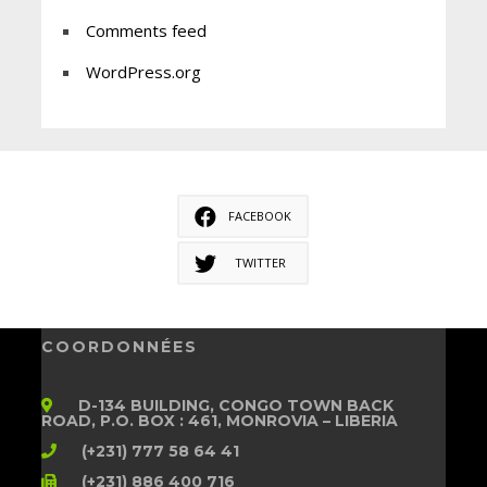
Comments feed
WordPress.org
FACEBOOK
TWITTER
COORDONNÉES
D-134 BUILDING, CONGO TOWN BACK
ROAD, P.O. BOX : 461, MONROVIA – LIBERIA
(+231) 777 58 64 41
(+231) 886 400 716