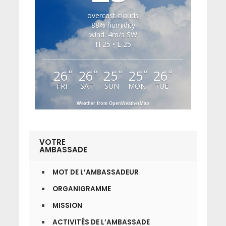
overcast clouds
88% humidity
wind: 4m/s SW
H 25 • L 25
26
26
25
25
26
°
°
°
°
°
FRI
SAT
SUN
MON
TUE
Weather from OpenWeatherMap
VOTRE
AMBASSADE
MOT DE L’AMBASSADEUR
ORGANIGRAMME
MISSION
ACTIVITÉS DE L’AMBASSADE