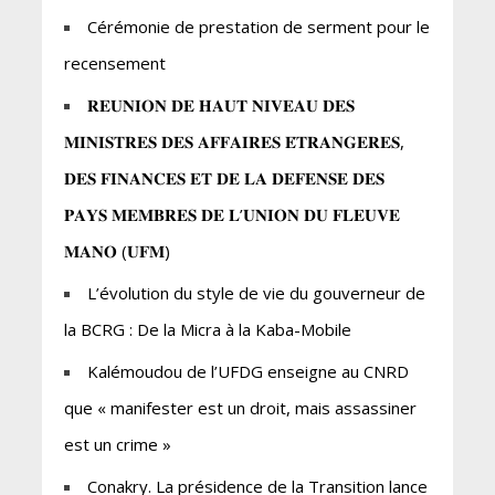
Cérémonie de prestation de serment pour le
recensement
𝐑𝐄𝐔𝐍𝐈𝐎𝐍 𝐃𝐄 𝐇𝐀𝐔𝐓 𝐍𝐈𝐕𝐄𝐀𝐔 𝐃𝐄𝐒
𝐌𝐈𝐍𝐈𝐒𝐓𝐑𝐄𝐒 𝐃𝐄𝐒 𝐀𝐅𝐅𝐀𝐈𝐑𝐄𝐒 𝐄́𝐓𝐑𝐀𝐍𝐆𝐄𝐑𝐄𝐒,
𝐃𝐄𝐒 𝐅𝐈𝐍𝐀𝐍𝐂𝐄𝐒 𝐄𝐓 𝐃𝐄 𝐋𝐀 𝐃𝐄𝐅𝐄𝐍𝐒𝐄 𝐃𝐄𝐒
𝐏𝐀𝐘𝐒 𝐌𝐄𝐌𝐁𝐑𝐄𝐒 𝐃𝐄 𝐋’𝐔𝐍𝐈𝐎𝐍 𝐃𝐔 𝐅𝐋𝐄𝐔𝐕𝐄
𝐌𝐀𝐍𝐎 (𝐔𝐅𝐌)
L’évolution du style de vie du gouverneur de
la BCRG : De la Micra à la Kaba-Mobile
Kalémoudou de l’UFDG enseigne au CNRD
que « manifester est un droit, mais assassiner
est un crime »
Conakry. La présidence de la Transition lance